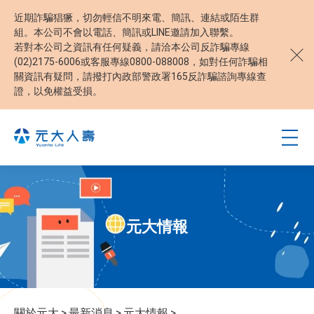
近期詐騙猖獗，切勿輕信不明來電、簡訊、連結或陌生群
組。本公司不會以電話、簡訊或LINE邀請加入聯繫。
若對本公司之資訊有任何疑義，請洽本公司反詐騙專線
(02)2175-6006或客服專線0800-088008，如對任何詐騙相
關資訊有疑問，請撥打內政部警政署165反詐騙諮詢專線查
證，以免權益受損。
元大情報
關於元大
>
最新消息
>
元大情報
>