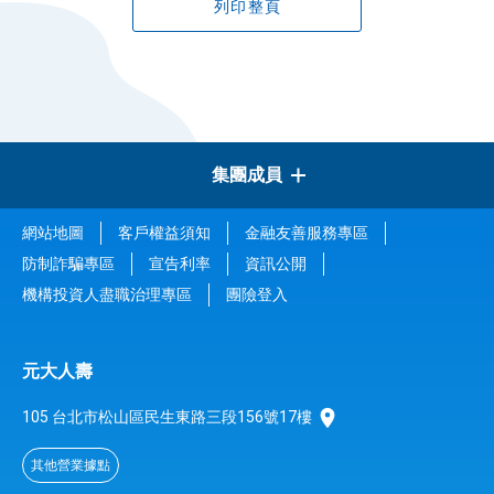
列印整頁
集團成員
網站地圖
客戶權益須知
金融友善服務專區
元大金控
防制詐騙專區
宣告利率
資訊公開
機構投資人盡職治理專區
團險登入
元大證券
元大人壽
元大銀行
105 台北市松山區民生東路三段156號17樓
元大投信
其他營業據點