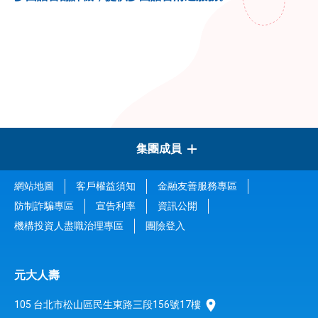
集團成員
網站地圖
客戶權益須知
金融友善服務專區
元大金控
防制詐騙專區
宣告利率
資訊公開
機構投資人盡職治理專區
團險登入
元大證券
元大人壽
元大銀行
105 台北市松山區民生東路三段156號17樓