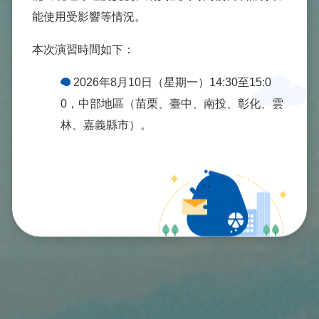
能使用受影響等情況。
本次演習時間如下：
2026
年8月10日（星期一）14:30至15:0
0，中部地區（苗栗、臺中、南投、彰化、雲
元大人壽
從心服務
林、嘉義縣市）。
2026
年8月13日（星期四）14:30至15:0
感同身受 同理心與最專業的保戶服務
0，北部地區（臺北、新北、桃園、新竹縣
市、基隆、宜蘭）。
為避免影響您的權益，建議您：
辦理保單查詢、契約變更、理賠申請等線
上服務時，優先使用 Wi-Fi 或其他固定網路環
境。