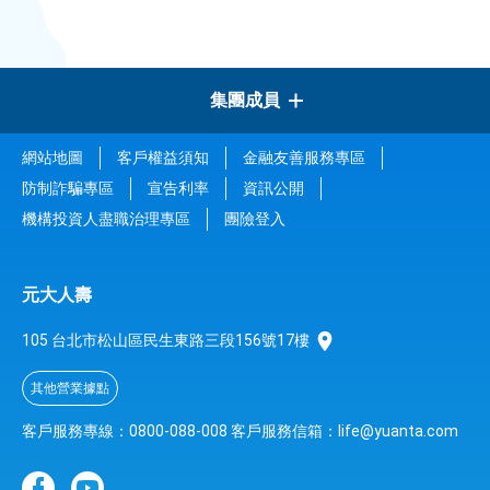
集團成員
網站地圖
客戶權益須知
金融友善服務專區
元大金控
防制詐騙專區
宣告利率
資訊公開
機構投資人盡職治理專區
團險登入
元大證券
元大人壽
元大銀行
105 台北市松山區民生東路三段156號17樓
元大投信
其他營業據點
元大期貨
客戶服務專線：0800-088-008
客戶服務信箱：life@yuanta.com